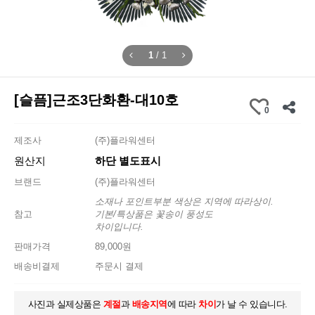
1
/
1
[슬픔]근조3단화환-대10호
0
제조사
(주)플라워센터
원산지
하단 별도표시
브랜드
(주)플라워센터
소재나 포인트부분 색상은 지역에 따라상이.
참고
기본/특상품은 꽃송이 풍성도
차이입니다.
판매가격
89,000원
배송비결제
주문시 결제
사진과 실제상품은
계절
과
배송지역
에 따라
차이
가 날 수 있습니다.