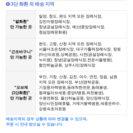
3단 화환 외 배송 지역
밀양, 청도, 완도 지역 모든 장례식장,
“쌀화환”
강진마량장례식장,
만 가능한 곳
창녕공설장례식장, 예산(중앙장례식장,
청담장례문화원)
완도, 고령, 산청 지역 모든 장례식장,
서울더조은장례식장, 대구가톨릭장례식장, 창원
“근조바구니”
(마산의료원,상복공원), 사천(공설장례식장,
만 가능한 곳
누리원), 창녕(공설장례식장,전문서울병원),
함안하늘공원, 상주시민장례식장
부안, 거창, 산청, 김천, 여수, 연천, 정읍, 남원
지역 모든 장례식장, 부산(영락공원,
“오브제
기장원자력병원,동래착한전문,동래봉생,
(1단화환)”
동래빌리브세웅,중앙U병원,좌천봉생),
만 가능한 곳
수원연화장, 울산하늘공원, 양산장례식장,
양산시민장례호텔, 거제거붕백병원,세종은하수,
강원속초의료원
배송지역의 경우 상황에 따라 변경될 수 있으며,
주문 시 안내 받으실 수 있습니다.