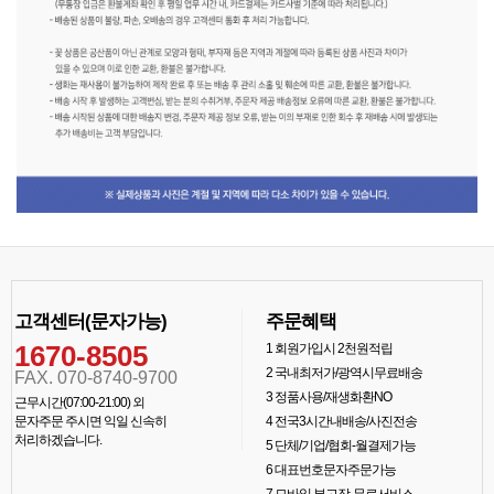
고객센터(문자가능)
주문혜택
1670-8505
1
회원가입시 2천원적립
2
국내최저가/광역시무료배송
FAX. 070-8740-9700
3
정품사용/재생화환NO
근무시간(07:00-21:00) 외
문자주문 주시면 익일 신속히
4
전국3시간내배송/사진전송
처리하겠습니다.
5
단체/기업/협회-월결제가능
6
대표번호문자주문가능