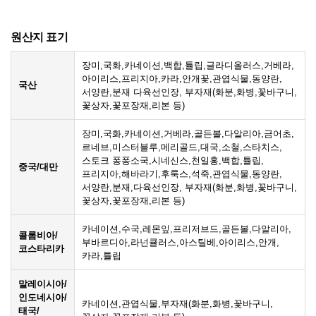
원산지 표기
장미,국화,카네이션,백합,튤립,글라디올러스,거베라,
아이리스,프리지아,카라,안개꽃,관엽식물,동양란,
국산
서양란,분재 다육선인장, 부자재(화분,화병,꽃바구니,
꽃상자,꽃포장재,리본 등)
장미,국화,카네이션,거베라,골든볼,다알리아,금어초,
르네브,미스터블루,메리골드,대국,소철,스타치스,
스토크 퐁퐁소국,시네신스,천일홍,백합,튤립,
중국/대만
프리지아,해바라기,후룩스,석죽,관엽식물,동양란,
서양란,분재,다육선인장, 부자재(화분,화병,꽃바구니,
꽃상자,꽃포장재,리본 등)
카네이션,수국,레몬잎,프리저브드,골든볼,다알리아,
콜롬비아/
부바르디아,라넌큘러스,아스틸베,아이리스,안개,
코스타리카
카라,튤립
말레이시아/
인도네시아/
카네이션,관엽식물,부자재(화분,화병,꽃바구니,
태국/