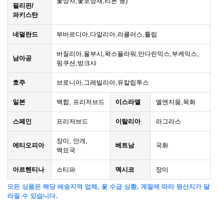
꽃상자,꽃포장재,리본 등)
필리핀/
파키스탄
네덜란드
부바르디아,다알리아,라큘러스,튤립
버질리아,울부시,왁스플라워,만다린믹스,부케믹스,
남아공
핑쿠션,방크샤
호주
브로니아,그레빌리아,유칼립투스
일본
백합, 프리저브드
이스라엘
엘엔지움,목화
스페인
프리저브드
이탈리아
라그라스
장미, 안개,
에티오피아
베트남
국화
백묘국
아르헨티나
스티파
멕시코
장미
모든 상품은 해당 배송지역 업체, 꽃 수급 상황, 계절에 따라 원산지가 달
라질 수 있습니다.