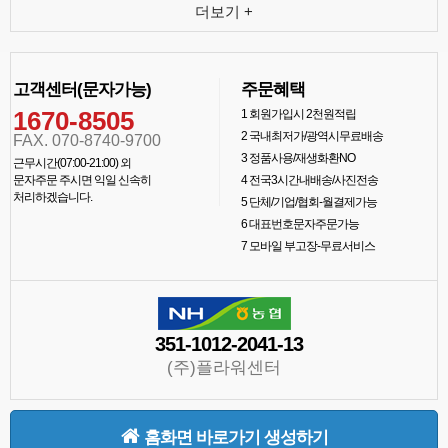
더보기 +
고객센터(문자가능)
주문혜택
1670-8505
1
회원가입시 2천원적립
2
국내최저가/광역시무료배송
FAX. 070-8740-9700
3
정품사용/재생화환NO
근무시간(07:00-21:00) 외
문자주문 주시면 익일 신속히
4
전국3시간내배송/사진전송
처리하겠습니다.
5
단체/기업/협회-월결제가능
6
대표번호문자주문가능
7
모바일 부고장-무료서비스
351-1012-2041-13
(주)플라워센터
홈화면 바로가기 생성하기