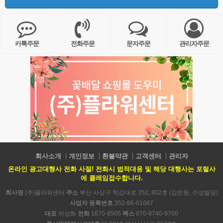
카톡주문
전화주문
문자주문
관리자주문
회사소개
개인정보
환불약관
고객센터
관리자
온라인 광고대행사 전화 사절! 전화시 법적대응 및 해당 대행사는 포털사
에 클레임접수합니다.
회사명
(주)플라워센터
주소
부산 사상구 학감대로 252, 802호 (감전동, 수성빌딩)
사업자 등록번호
352-86-01087
대표
박상화
전화
1670-8505
팩스
070-8740-9700