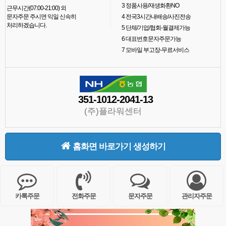
3
정품사용/재생화환NO
근무시간(07:00-21:00) 외
문자주문 주시면 익일 신속히
4
전국3시간내배송/사진전송
처리하겠습니다.
5
단체/기업/협회-월결제가능
6
대표번호문자주문가능
7
모바일 부고장-무료서비스
351-1012-2041-13
(주)플라워센터
홈화면 바로가기 생성하기
카톡주문
전화주문
문자주문
관리자주문