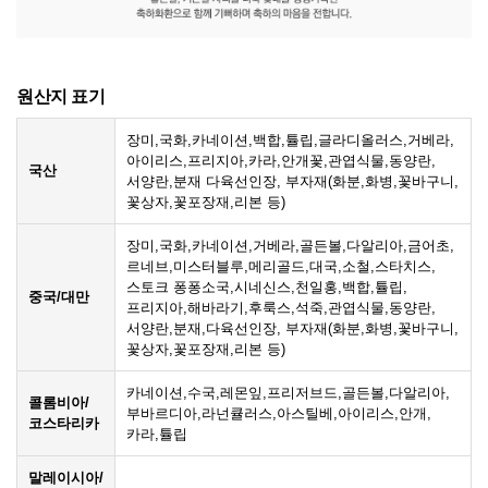
원산지 표기
장미,국화,카네이션,백합,튤립,글라디올러스,거베라,
아이리스,프리지아,카라,안개꽃,관엽식물,동양란,
국산
서양란,분재 다육선인장, 부자재(화분,화병,꽃바구니,
꽃상자,꽃포장재,리본 등)
장미,국화,카네이션,거베라,골든볼,다알리아,금어초,
르네브,미스터블루,메리골드,대국,소철,스타치스,
스토크 퐁퐁소국,시네신스,천일홍,백합,튤립,
중국/대만
프리지아,해바라기,후룩스,석죽,관엽식물,동양란,
서양란,분재,다육선인장, 부자재(화분,화병,꽃바구니,
꽃상자,꽃포장재,리본 등)
카네이션,수국,레몬잎,프리저브드,골든볼,다알리아,
콜롬비아/
부바르디아,라넌큘러스,아스틸베,아이리스,안개,
코스타리카
카라,튤립
말레이시아/