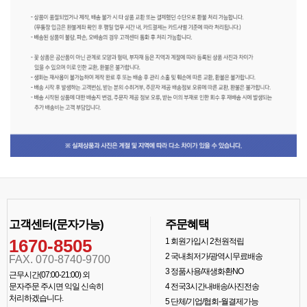
고객센터(문자가능)
주문혜택
1670-8505
1
회원가입시 2천원적립
2
국내최저가/광역시무료배송
FAX. 070-8740-9700
3
정품사용/재생화환NO
근무시간(07:00-21:00) 외
문자주문 주시면 익일 신속히
4
전국3시간내배송/사진전송
처리하겠습니다.
5
단체/기업/협회-월결제가능