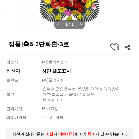
1
/
1
[정품]축하3단화환-3호
0
제조사
(주)플라워센터
원산지
하단 별도표시
브랜드
(주)플라워센터
소재나 포인트부분 색상은 지역에 따라상이.
참고
기본/특상품은 꽃송이 풍성도
차이입니다.
판매가격
59,000원
배송비결제
주문시 결제
사진과 실제상품은
계절
과
배송지역
에 따라
차이
가 날 수 있습니다.