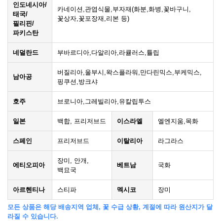
인도네시아/
카네이션,관엽식물,부자재(화분,화병,꽃바구니,
태국/
꽃상자,꽃포장재,리본 등)
필리핀/
파키스탄
네덜란드
부바르디아,다알리아,라큘러스,튤립
버질리아,울부시,왁스플라워,만다린믹스,부케믹스,
남아공
핑쿠션,방크샤
호주
브로니아,그레빌리아,유칼립투스
일본
백합, 프리저브드
이스라엘
엘엔지움,목화
스페인
프리저브드
이탈리아
라그라스
장미, 안개,
에티오피아
베트남
국화
백묘국
아르헨티나
스티파
멕시코
장미
모든 상품은 해당 배송지역 업체, 꽃 수급 상황, 계절에 따라 원산지가 달
라질 수 있습니다.