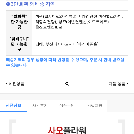
3단 화환 외 배송 지역
“쌀화환”
창원(엘시티/스카이뷰,리베라컨벤션,마산힐스카이,
만 가능한
웨딩의전당), 청주(더빈컨벤션,아모르아트),
곳
울산르엘컨벤션
“꽃바구니”
만 가능한
김해, 부산아시아드시티(마리아쥬홀)
곳
배송지역의 경우 상황에 따라 변경될 수 있으며, 주문 시 안내 받으실
수 있습니다.
이전상품
다음 상품
상품정보
사용후기
상품문의
배송/교환