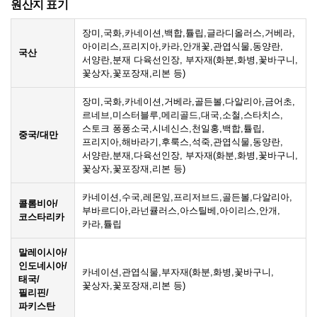
원산지 표기
장미,국화,카네이션,백합,튤립,글라디올러스,거베라,
아이리스,프리지아,카라,안개꽃,관엽식물,동양란,
국산
서양란,분재 다육선인장, 부자재(화분,화병,꽃바구니,
꽃상자,꽃포장재,리본 등)
장미,국화,카네이션,거베라,골든볼,다알리아,금어초,
르네브,미스터블루,메리골드,대국,소철,스타치스,
스토크 퐁퐁소국,시네신스,천일홍,백합,튤립,
중국/대만
프리지아,해바라기,후룩스,석죽,관엽식물,동양란,
서양란,분재,다육선인장, 부자재(화분,화병,꽃바구니,
꽃상자,꽃포장재,리본 등)
카네이션,수국,레몬잎,프리저브드,골든볼,다알리아,
콜롬비아/
부바르디아,라넌큘러스,아스틸베,아이리스,안개,
코스타리카
카라,튤립
말레이시아/
인도네시아/
카네이션,관엽식물,부자재(화분,화병,꽃바구니,
태국/
꽃상자,꽃포장재,리본 등)
필리핀/
파키스탄