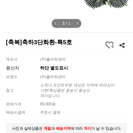
1
/
1
[축복]축하3단화환-특5호
0
제조사
(주)플라워센터
원산지
하단 별도표시
브랜드
(주)플라워센터
소재나 포인트부분 색상은 지역에 따라상이.
참고
기본/특상품은 꽃송이 풍성도
차이입니다.
판매가격
89,000원
배송비결제
주문시 결제
사진과 실제상품은
계절
과
배송지역
에 따라
차이
가 날 수 있습니다.