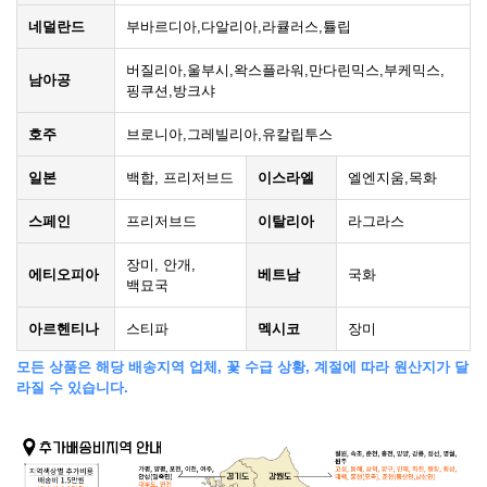
네덜란드
부바르디아,다알리아,라큘러스,튤립
버질리아,울부시,왁스플라워,만다린믹스,부케믹스,
남아공
핑쿠션,방크샤
호주
브로니아,그레빌리아,유칼립투스
일본
백합, 프리저브드
이스라엘
엘엔지움,목화
스페인
프리저브드
이탈리아
라그라스
장미, 안개,
에티오피아
베트남
국화
백묘국
아르헨티나
스티파
멕시코
장미
모든 상품은 해당 배송지역 업체, 꽃 수급 상황, 계절에 따라 원산지가 달
라질 수 있습니다.