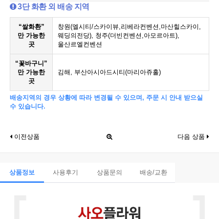
3단 화환 외 배송 지역
“쌀화환”
창원(엘시티/스카이뷰,리베라컨벤션,마산힐스카이,
만 가능한
웨딩의전당), 청주(더빈컨벤션,아모르아트),
곳
울산르엘컨벤션
“꽃바구니”
만 가능한
김해, 부산아시아드시티(마리아쥬홀)
곳
배송지역의 경우 상황에 따라 변경될 수 있으며, 주문 시 안내 받으실
수 있습니다.
이전상품
다음 상품
상품정보
사용후기
상품문의
배송/교환