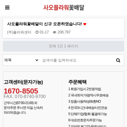
사오플라워꽃배달이 신규 오픈하였습니다!
(주)플라워센터
01-17
208,797
전체 1건
1 페이지
고객센터(문자가능)
주문혜택
1670-8505
1
회원가입시 2천원적립
2
국내최저가/광역시무료배송
FAX. 070-8740-9700
3
정품사용/재생화환NO
근무시간(07:00-21:00) 외
문자주문 주시면 익일 신속히
4
전국3시간내배송/사진전송
처리하겠습니다.
5
단체/기업/협회-월결제가능
6
대표번호문자주문가능
7
모바일 부고장-무료서비스