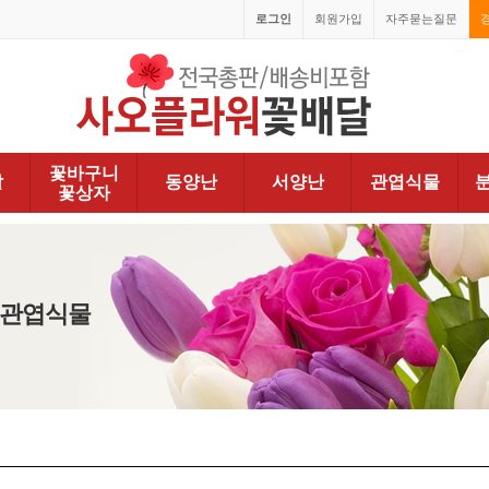
로그인
회원가입
자주묻는질문
꽃바구니
발
동양난
서양난
관엽식물
꽃상자
> 관엽식물