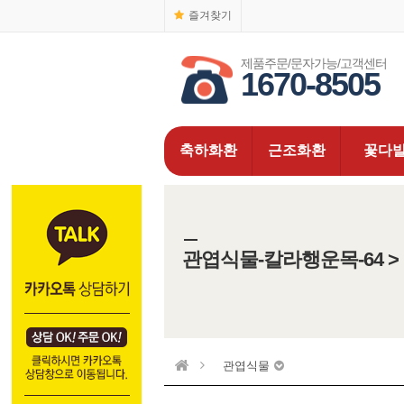
즐겨찾기
제품주문/문자가능/고객센터
1670-8505
축하화환
근조화환
꽃다
관엽식물-칼라행운목-64 
관엽식물