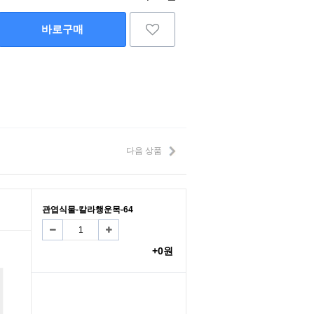
바로구매
다음 상품
관엽식물-칼라행운목-64
+0원