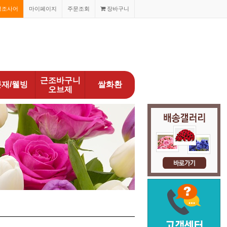
경조사어
마이페이지
주문조회
장바구니
근조바구니
분재/웰빙
쌀화환
오브제