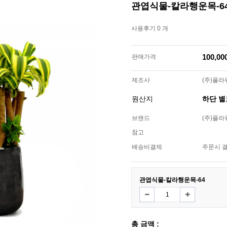
관엽식물-칼라행운목-6
사용후기 0 개
100,0
판매가격
제조사
(주)플
원산지
하단 
브랜드
(주)플
참고
배송비결제
주문시 
관엽식물-칼라행운목-64
총 금액 :