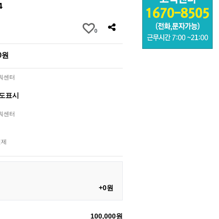
4
0
00원
라워센터
별도표시
라워센터
결제
+0원
100,000원