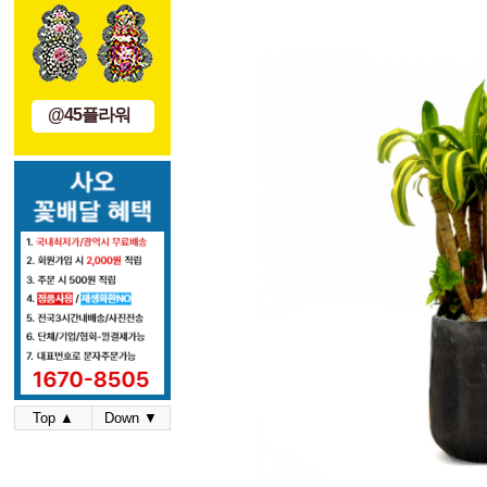
@45플라워
Top ▲
Down ▼