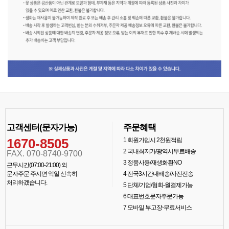
고객센터(문자가능)
주문혜택
1670-8505
1
회원가입시 2천원적립
2
국내최저가/광역시무료배송
FAX. 070-8740-9700
3
정품사용/재생화환NO
근무시간(07:00-21:00) 외
문자주문 주시면 익일 신속히
4
전국3시간내배송/사진전송
처리하겠습니다.
5
단체/기업/협회-월결제가능
6
대표번호문자주문가능
7
모바일 부고장-무료서비스