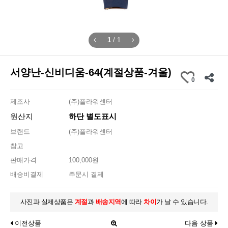
1
/
1
서양난-신비디움-64(계절상품-겨울)
0
제조사
(주)플라워센터
원산지
하단 별도표시
브랜드
(주)플라워센터
참고
판매가격
100,000원
배송비결제
주문시 결제
사진과 실제상품은
계절
과
배송지역
에 따라
차이
가 날 수 있습니다.
이전상품
다음 상품