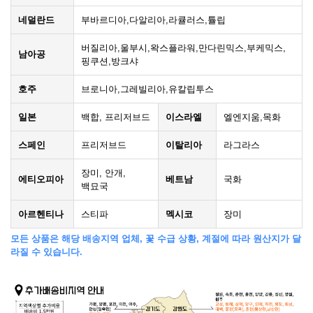
네덜란드
부바르디아,다알리아,라큘러스,튤립
버질리아,울부시,왁스플라워,만다린믹스,부케믹스,
남아공
핑쿠션,방크샤
호주
브로니아,그레빌리아,유칼립투스
일본
백합, 프리저브드
이스라엘
엘엔지움,목화
스페인
프리저브드
이탈리아
라그라스
장미, 안개,
에티오피아
베트남
국화
백묘국
아르헨티나
스티파
멕시코
장미
모든 상품은 해당 배송지역 업체, 꽃 수급 상황, 계절에 따라 원산지가 달
라질 수 있습니다.