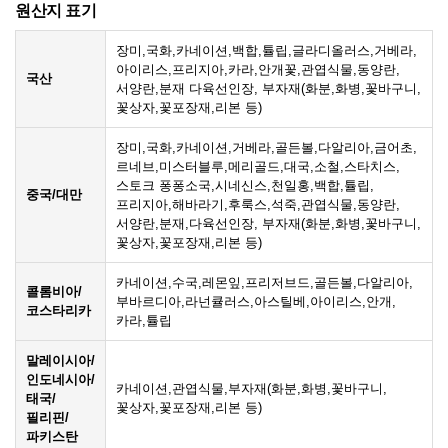
원산지 표기
장미,국화,카네이션,백합,튤립,글라디올러스,거베라,
아이리스,프리지아,카라,안개꽃,관엽식물,동양란,
국산
서양란,분재 다육선인장, 부자재(화분,화병,꽃바구니,
꽃상자,꽃포장재,리본 등)
장미,국화,카네이션,거베라,골든볼,다알리아,금어초,
르네브,미스터블루,메리골드,대국,소철,스타치스,
스토크 퐁퐁소국,시네신스,천일홍,백합,튤립,
중국/대만
프리지아,해바라기,후룩스,석죽,관엽식물,동양란,
서양란,분재,다육선인장, 부자재(화분,화병,꽃바구니,
꽃상자,꽃포장재,리본 등)
카네이션,수국,레몬잎,프리저브드,골든볼,다알리아,
콜롬비아/
부바르디아,라넌큘러스,아스틸베,아이리스,안개,
코스타리카
카라,튤립
말레이시아/
인도네시아/
카네이션,관엽식물,부자재(화분,화병,꽃바구니,
태국/
꽃상자,꽃포장재,리본 등)
필리핀/
파키스탄